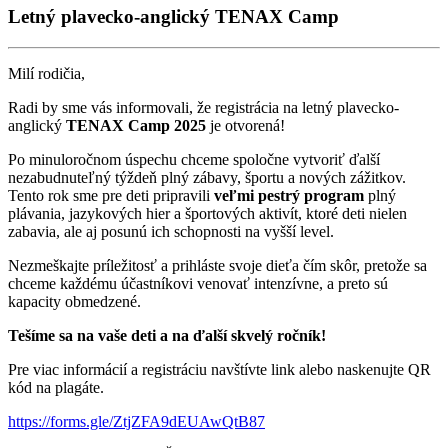
Letný plavecko-anglický TENAX Camp
Milí rodičia,
Radi by sme vás informovali, že registrácia na letný plavecko-
anglický
TENAX Camp 2025
je otvorená!
Po minuloročnom úspechu chceme spoločne vytvoriť ďalší
nezabudnuteľný týždeň plný zábavy, športu a nových zážitkov.
Tento rok sme pre deti pripravili
veľmi pestrý program
plný
plávania, jazykových hier a športových aktivít, ktoré deti nielen
zabavia, ale aj posunú ich schopnosti na vyšší level.
Nezmeškajte príležitosť a prihláste svoje dieťa čím skôr, pretože sa
chceme každému účastníkovi venovať intenzívne, a preto sú
kapacity obmedzené.
Tešíme sa na vaše deti a na ďalší skvelý ročník!
Pre viac informácií a registráciu navštívte link alebo naskenujte QR
kód na plagáte.
https://forms.gle/ZtjZFA9dEUAwQtB87