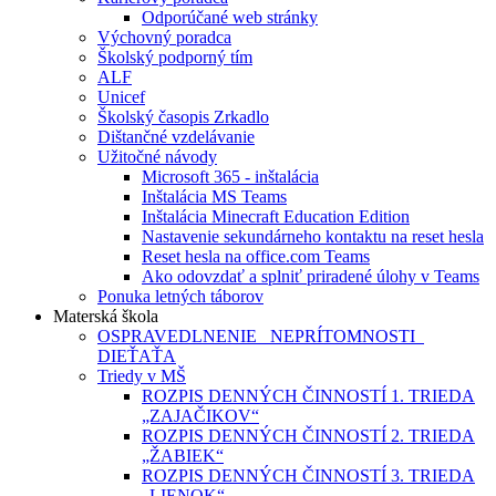
Odporúčané web stránky
Výchovný poradca
Školský podporný tím
ALF
Unicef
Školský časopis Zrkadlo
Dištančné vzdelávanie
Užitočné návody
Microsoft 365 - inštalácia
Inštalácia MS Teams
Inštalácia Minecraft Education Edition
Nastavenie sekundárneho kontaktu na reset hesla
Reset hesla na office.com Teams
Ako odovzdať a splniť priradené úlohy v Teams
Ponuka letných táborov
Materská škola
OSPRAVEDLNENIE NEPRÍTOMNOSTI
DIEŤAŤA
Triedy v MŠ
ROZPIS DENNÝCH ČINNOSTÍ 1. TRIEDA
„ZAJAČIKOV“
ROZPIS DENNÝCH ČINNOSTÍ 2. TRIEDA
„ŽABIEK“
ROZPIS DENNÝCH ČINNOSTÍ 3. TRIEDA
„LIENOK“