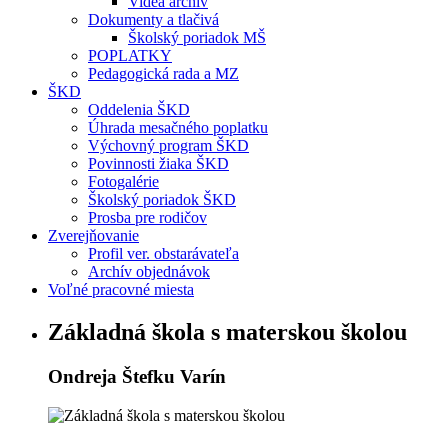
Videá archív
Dokumenty a tlačivá
Školský poriadok MŠ
POPLATKY
Pedagogická rada a MZ
ŠKD
Oddelenia ŠKD
Úhrada mesačného poplatku
Výchovný program ŠKD
Povinnosti žiaka ŠKD
Fotogalérie
Školský poriadok ŠKD
Prosba pre rodičov
Zverejňovanie
Profil ver. obstarávateľa
Archív objednávok
Voľné pracovné miesta
Základná škola s materskou školou
Ondreja Štefku Varín