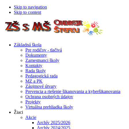
Skip to navigation
Skip to content
Základná škola
Pre rodičov - tlačivá
Dokumenty
Zamestnanci školy
Kontakty
Rada školy
Pedagogická rada
MZ a PK
Záujmové útvary
Prevencia a riešenie šikanovania a kyberšikanovania
Ochrana osobných údajov
Projekty
Virtuálna prehliadka školy
Žiaci
Akcie
Archív 2025/2026
Archív 2024/2025