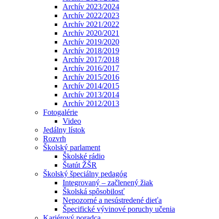
Archív 2023/2024
Archív 2022/2023
Archív 2021/2022
Archív 2020/2021
Archív 2019/2020
Archív 2018/2019
Archív 2017/2018
Archív 2016/2017
Archív 2015/2016
Archív 2014/2015
Archív 2013/2014
Archív 2012/2013
Fotogalérie
Video
Jedálny lístok
Rozvrh
Školský parlament
Školské rádio
Štatút ŽŠR
Školský špeciálny pedagóg
Integrovaný – začlenený žiak
Školská spôsobilosť
Nepozorné a nesústredené dieťa
Špecifické vývinové poruchy učenia
Kariérový poradca