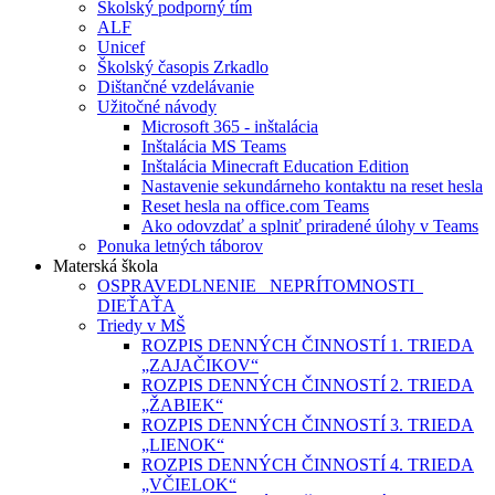
Školský podporný tím
ALF
Unicef
Školský časopis Zrkadlo
Dištančné vzdelávanie
Užitočné návody
Microsoft 365 - inštalácia
Inštalácia MS Teams
Inštalácia Minecraft Education Edition
Nastavenie sekundárneho kontaktu na reset hesla
Reset hesla na office.com Teams
Ako odovzdať a splniť priradené úlohy v Teams
Ponuka letných táborov
Materská škola
OSPRAVEDLNENIE NEPRÍTOMNOSTI
DIEŤAŤA
Triedy v MŠ
ROZPIS DENNÝCH ČINNOSTÍ 1. TRIEDA
„ZAJAČIKOV“
ROZPIS DENNÝCH ČINNOSTÍ 2. TRIEDA
„ŽABIEK“
ROZPIS DENNÝCH ČINNOSTÍ 3. TRIEDA
„LIENOK“
ROZPIS DENNÝCH ČINNOSTÍ 4. TRIEDA
„VČIELOK“