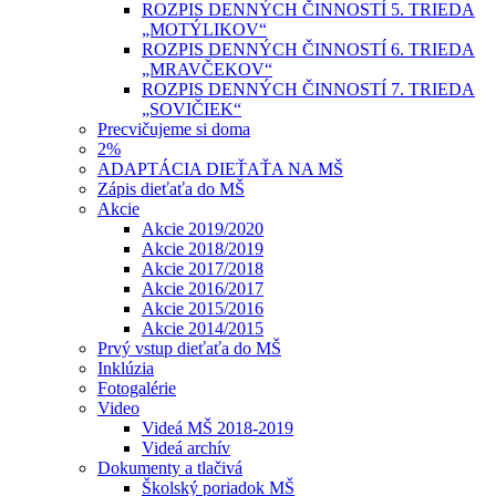
ROZPIS DENNÝCH ČINNOSTÍ 5. TRIEDA
„MOTÝLIKOV“
ROZPIS DENNÝCH ČINNOSTÍ 6. TRIEDA
„MRAVČEKOV“
ROZPIS DENNÝCH ČINNOSTÍ 7. TRIEDA
„SOVIČIEK“
Precvičujeme si doma
2%
ADAPTÁCIA DIEŤAŤA NA MŠ
Zápis dieťaťa do MŠ
Akcie
Akcie 2019/2020
Akcie 2018/2019
Akcie 2017/2018
Akcie 2016/2017
Akcie 2015/2016
Akcie 2014/2015
Prvý vstup dieťaťa do MŠ
Inklúzia
Fotogalérie
Video
Videá MŠ 2018-2019
Videá archív
Dokumenty a tlačivá
Školský poriadok MŠ