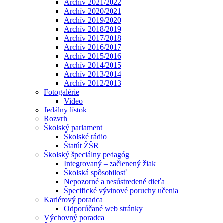
Archív 2021/2022
Archív 2020/2021
Archív 2019/2020
Archív 2018/2019
Archív 2017/2018
Archív 2016/2017
Archív 2015/2016
Archív 2014/2015
Archív 2013/2014
Archív 2012/2013
Fotogalérie
Video
Jedálny lístok
Rozvrh
Školský parlament
Školské rádio
Štatút ŽŠR
Školský špeciálny pedagóg
Integrovaný – začlenený žiak
Školská spôsobilosť
Nepozorné a nesústredené dieťa
Špecifické vývinové poruchy učenia
Kariérový poradca
Odporúčané web stránky
Výchovný poradca