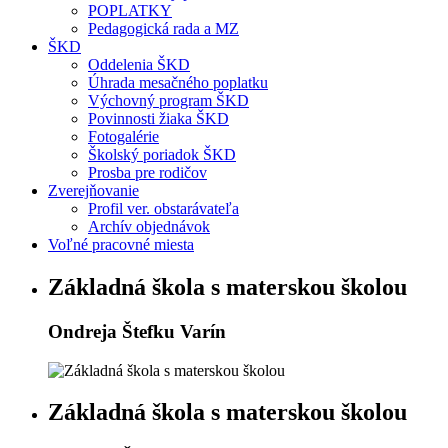
POPLATKY
Pedagogická rada a MZ
ŠKD
Oddelenia ŠKD
Úhrada mesačného poplatku
Výchovný program ŠKD
Povinnosti žiaka ŠKD
Fotogalérie
Školský poriadok ŠKD
Prosba pre rodičov
Zverejňovanie
Profil ver. obstarávateľa
Archív objednávok
Voľné pracovné miesta
Základná škola s materskou školou
Ondreja Štefku Varín
Základná škola s materskou školou