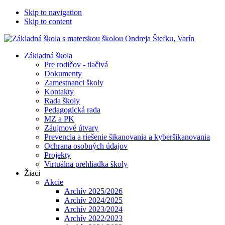
Skip to navigation
Skip to content
Základná škola
Pre rodičov - tlačivá
Dokumenty
Zamestnanci školy
Kontakty
Rada školy
Pedagogická rada
MZ a PK
Záujmové útvary
Prevencia a riešenie šikanovania a kyberšikanovania
Ochrana osobných údajov
Projekty
Virtuálna prehliadka školy
Žiaci
Akcie
Archív 2025/2026
Archív 2024/2025
Archív 2023/2024
Archív 2022/2023